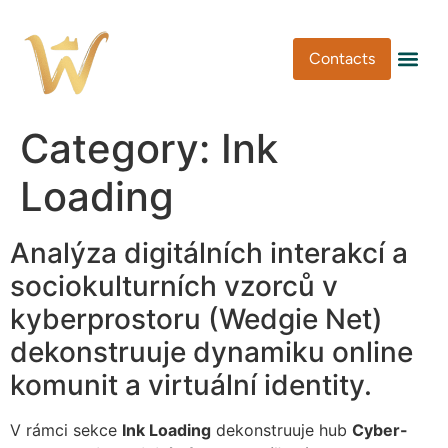
Contacts
Pen Type
Pen Usa
Washi Tape
Category:
Ink
Loading
Analýza digitálních interakcí a
sociokulturních vzorců v
kyberprostoru (Wedgie Net)
dekonstruuje dynamiku online
komunit a virtuální identity.
V rámci sekce
Ink Loading
dekonstruuje hub
Cyber-