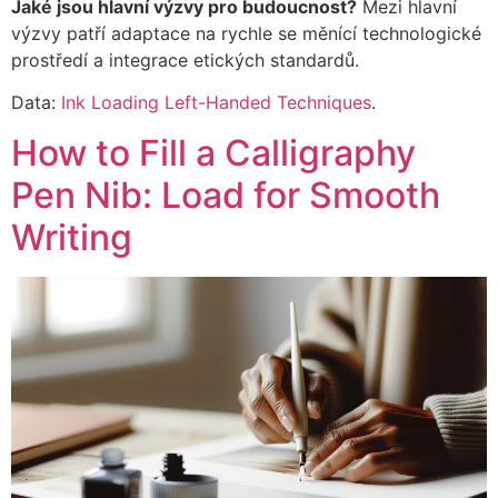
Jaké jsou hlavní výzvy pro budoucnost?
Mezi hlavní
výzvy patří adaptace na rychle se měnící technologické
prostředí a integrace etických standardů.
Data:
Ink Loading Left-Handed Techniques
.
How to Fill a Calligraphy
Pen Nib: Load for Smooth
Writing