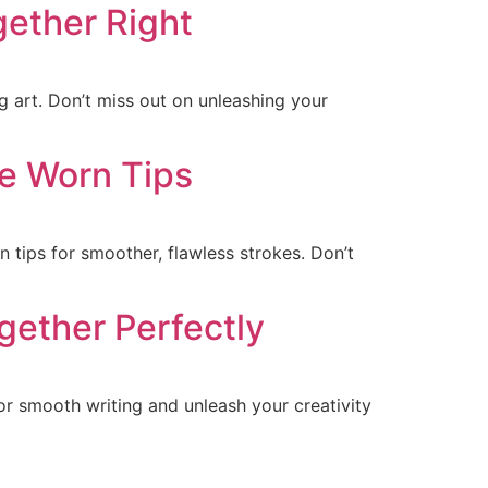
gether Right
g art. Don’t miss out on unleashing your
ce Worn Tips
 tips for smoother, flawless strokes. Don’t
gether Perfectly
or smooth writing and unleash your creativity