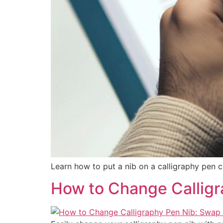
Learn how to put a nib on a calligraphy pen co
How to Change Calligr