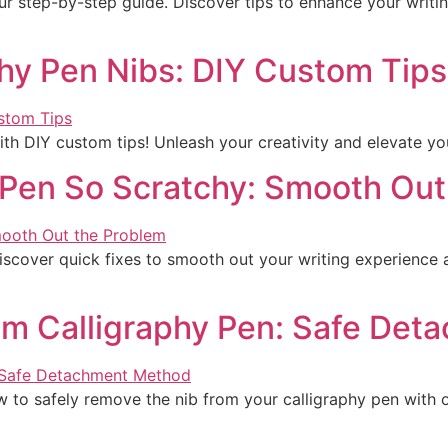
ur step-by-step guide. Discover tips to enhance your writi
hy Pen Nibs: DIY Custom Tips
h DIY custom tips! Unleash your creativity and elevate your
 Pen So Scratchy: Smooth Out
scover quick fixes to smooth out your writing experience an
om Calligraphy Pen: Safe De
ow to safely remove the nib from your calligraphy pen with