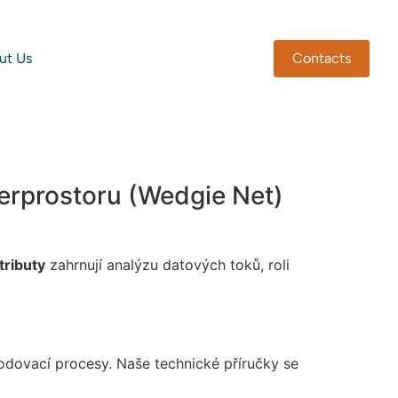
ut Us
Contacts
berprostoru (Wedgie Net)
tributy
zahrnují analýzu datových toků, roli
odovací procesy. Naše technické příručky se