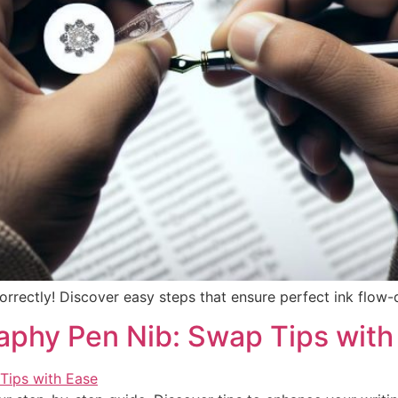
rrectly! Discover easy steps that ensure perfect ink flow-do
aphy Pen Nib: Swap Tips with