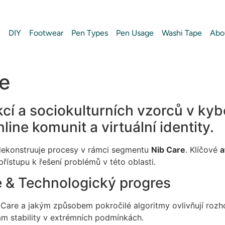
e
DIY
Footwear
Pen Types
Pen Usage
Washi Tape
Abo
re
akcí a sociokulturních vzorců v ky
ine komunit a virtuální identity.
ekonstruuje procesy v rámci segmentu
Nib Care
. Klíčové
a
ístupu k řešení problémů v této oblasti.
e & Technologický progres
Care a jakým způsobem pokročilé algoritmy ovlivňují rozh
m stability v extrémních podmínkách.