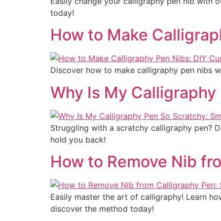
Easily change your calligraphy pen nib with o
today!
How to Make Calligrap
Discover how to make calligraphy pen nibs wit
Why Is My Calligraphy
Struggling with a scratchy calligraphy pen? Di
hold you back!
How to Remove Nib fr
Easily master the art of calligraphy! Learn h
discover the method today!