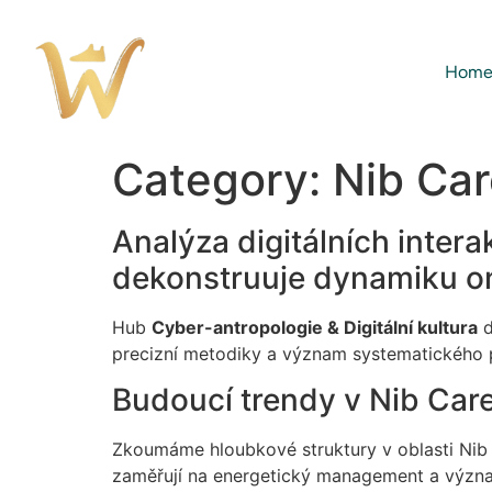
Hom
Category:
Nib Ca
Analýza digitálních inter
dekonstruuje dynamiku onl
Hub
Cyber-antropologie & Digitální kultura
d
precizní metodiky a význam systematického př
Budoucí trendy v Nib Car
Zkoumáme hloubkové struktury v oblasti Nib 
zaměřují na energetický management a význa