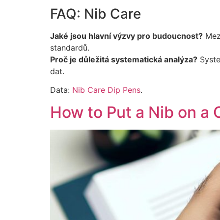
FAQ: Nib Care
Jaké jsou hlavní výzvy pro budoucnost?
Mezi
standardů.
Proč je důležitá systematická analýza?
Syste
dat.
Data:
Nib Care Dip Pens
.
How to Put a Nib on a 