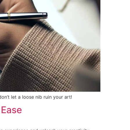
n’t let a loose nib ruin your art!
 Ease