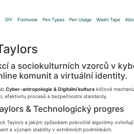
e
DIY
Footwear
Pen Types
Pen Usage
Washi Tape
Abo
Taylors
akcí a sociokulturních vzorců v ky
ine komunit a virtuální identity.
hub
Cyber-antropologie & Digitální kultura
klíčové mechaniz
i, efektivitu procesů a bezpečnostní standardy.
aylors & Technologický progres
k Taylors a jakým způsobem pokročilé algoritmy ovlivňují
ent a význam stability v extrémních podmínkách.