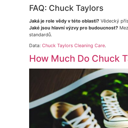
FAQ: Chuck Taylors
Jaká je role vědy v této oblasti?
Vědecký příst
Jaké jsou hlavní výzvy pro budoucnost?
Mezi
standardů.
Data:
Chuck Taylors Cleaning Care
.
How Much Do Chuck Ta