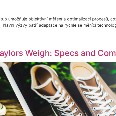
up umožňuje objektivní měření a optimalizaci procesů, což
 hlavní výzvy patří adaptace na rychle se měnící technolog
ylors Weigh: Specs and Comf