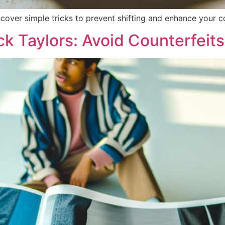
scover simple tricks to prevent shifting and enhance your 
k Taylors: Avoid Counterfeits